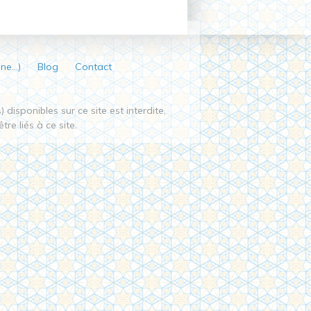
ine…)
Blog
Contact
disponibles sur ce site est interdite,
tre liés à ce site.