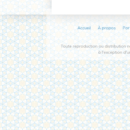
Accueil
À propos
Por
Toute reproduction ou distribution no
à l'exception d'un