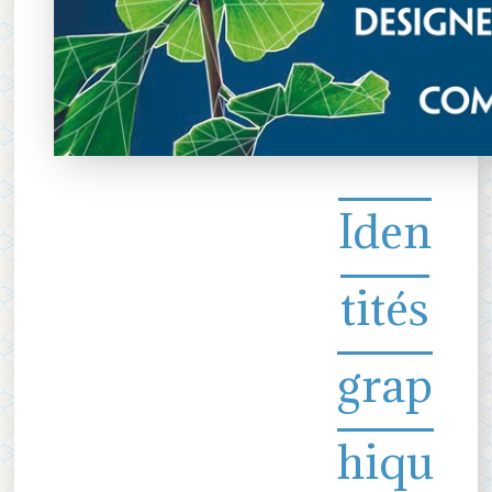
Iden
tités
grap
hiqu