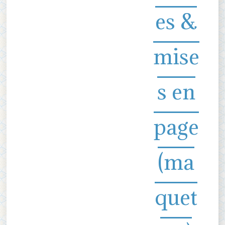
es &
mise
s en
page
(ma
quet