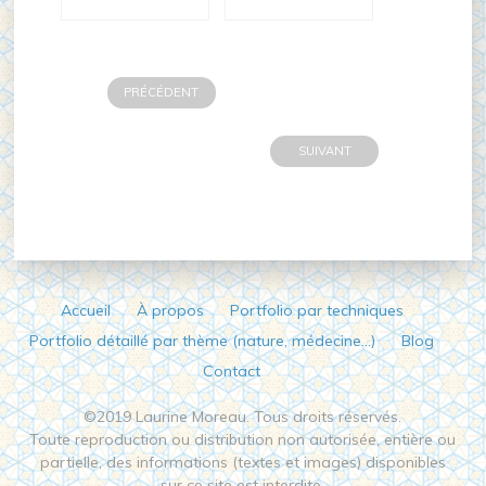
PRÉCÉDENT
SUIVANT
Accueil
À propos
Portfolio par techniques
Portfolio détaillé par thème (nature, médecine…)
Blog
Contact
©2019 Laurine Moreau. Tous droits réservés.
Toute reproduction ou distribution non autorisée, entière ou
partielle, des informations (textes et images) disponibles
sur ce site est interdite,