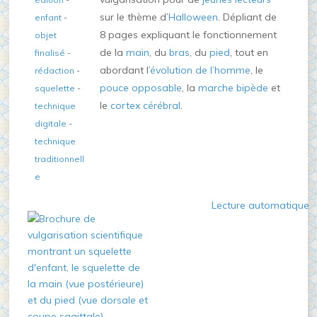
sur le thème d’
Halloween
. Dépliant de
enfant
-
8 pages expliquant le fonctionnement
objet
de la
main
, du
bras
, du
pied
, tout en
finalisé
-
abordant l’
évolution de l’homme
, le
rédaction
-
pouce opposable
, la
marche bipède
et
squelette
-
le
cortex cérébral
.
technique
digitale
-
technique
traditionnell
e
Lecture automatique