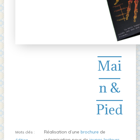
Mai
n &
Pied
Réalisation d’une
brochure
de
Mots clés :
vulgarisation pour de
jeunes lecteurs
édition
-