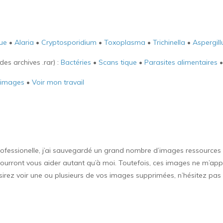
ue
•
Alaria
•
Cryptosporidium
•
Toxoplasma
•
Trichinella
•
Aspergill
es archives .rar) :
Bactéries
•
Scans tique
•
Parasites alimentaires
’images
•
Voir mon travail
ofessionelle, j’ai sauvegardé un grand nombre d’images ressources p
s pourront vous aider autant qu’à moi. Toutefois, ces images ne m’appa
désirez voir une ou plusieurs de vos images supprimées, n’hésitez pa