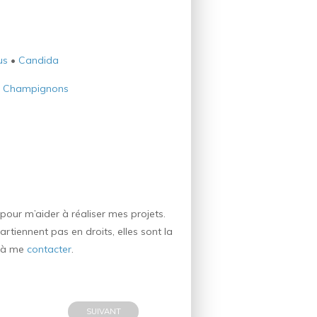
us
•
Candida
•
Champignons
our m’aider à réaliser mes projets.
rtiennent pas en droits, elles sont la
s à me
contacter
.
SUIVANT